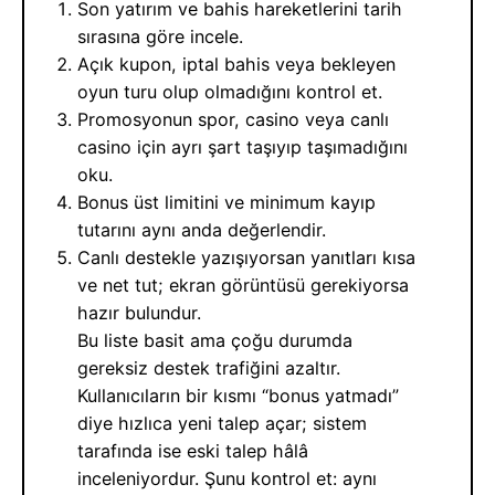
Son yatırım ve bahis hareketlerini tarih
sırasına göre incele.
Açık kupon, iptal bahis veya bekleyen
oyun turu olup olmadığını kontrol et.
Promosyonun spor, casino veya canlı
casino için ayrı şart taşıyıp taşımadığını
oku.
Bonus üst limitini ve minimum kayıp
tutarını aynı anda değerlendir.
Canlı destekle yazışıyorsan yanıtları kısa
ve net tut; ekran görüntüsü gerekiyorsa
hazır bulundur.
Bu liste basit ama çoğu durumda
gereksiz destek trafiğini azaltır.
Kullanıcıların bir kısmı “bonus yatmadı”
diye hızlıca yeni talep açar; sistem
tarafında ise eski talep hâlâ
inceleniyordur. Şunu kontrol et: aynı