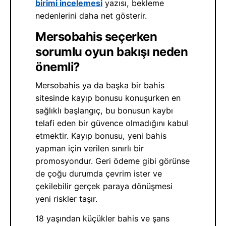
birimi incelemesi
yazısı, bekleme
nedenlerini daha net gösterir.
Mersobahis seçerken
sorumlu oyun bakışı neden
önemli?
Mersobahis ya da başka bir bahis
sitesinde kayıp bonusu konuşurken en
sağlıklı başlangıç, bu bonusun kaybı
telafi eden bir güvence olmadığını kabul
etmektir. Kayıp bonusu, yeni bahis
yapman için verilen sınırlı bir
promosyondur. Geri ödeme gibi görünse
de çoğu durumda çevrim ister ve
çekilebilir gerçek paraya dönüşmesi
yeni riskler taşır.
18 yaşından küçükler bahis ve şans