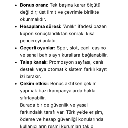
Bonus oranı:
Tek başına karar ölçütü
değildir; üst limit ve çevrimle birlikte
okunmalıdır.
Hesaplama süresi:
“Anlık” ifadesi bazen
kupon sonuçlandıktan sonraki kısa
pencereyi anlatır.
Geçerli oyunlar:
Spor, slot, canlı casino
ve sanal bahis ayrı kurallara bağlanabilir.
Talep kanalı:
Promosyon sayfası, canlı
destek veya otomatik sistem farklı kayıt
izi bırakır.
Çekim etkisi:
Bonus aktifken çekim
yapmak bazı kampanyalarda hakkı
sıfırlayabilir.
Burada bir de güvenlik ve yasal
farkındalık tarafı var. Türkiye’de erişim,
ödeme ve hesap güvenliği konularında
kullanıcıların resmi kurumları takip