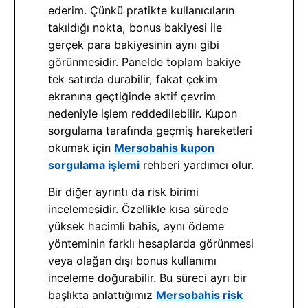
ederim. Çünkü pratikte kullanıcıların
takıldığı nokta, bonus bakiyesi ile
gerçek para bakiyesinin aynı gibi
görünmesidir. Panelde toplam bakiye
tek satırda durabilir, fakat çekim
ekranına geçtiğinde aktif çevrim
nedeniyle işlem reddedilebilir. Kupon
sorgulama tarafında geçmiş hareketleri
okumak için
Mersobahis kupon
sorgulama işlemi
rehberi yardımcı olur.
Bir diğer ayrıntı da risk birimi
incelemesidir. Özellikle kısa sürede
yüksek hacimli bahis, aynı ödeme
yönteminin farklı hesaplarda görünmesi
veya olağan dışı bonus kullanımı
inceleme doğurabilir. Bu süreci ayrı bir
başlıkta anlattığımız
Mersobahis risk