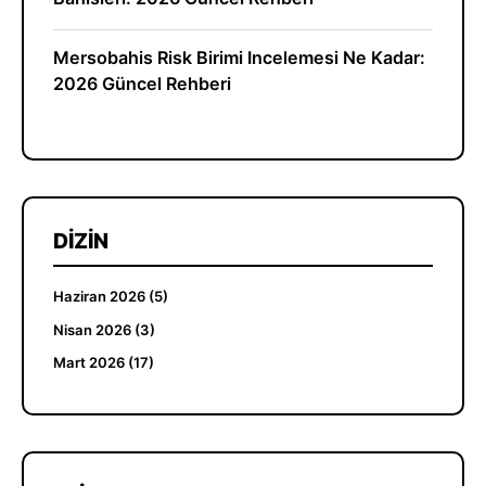
Mersobahis Risk Birimi Incelemesi Ne Kadar:
2026 Güncel Rehberi
DIZIN
Haziran 2026 (5)
Nisan 2026 (3)
Mart 2026 (17)