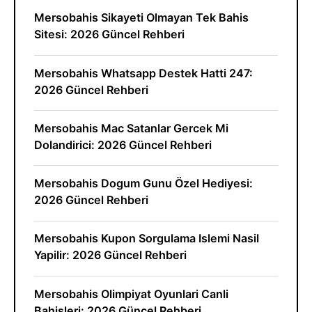
Mersobahis Sikayeti Olmayan Tek Bahis
Sitesi: 2026 Güncel Rehberi
Mersobahis Whatsapp Destek Hatti 247:
2026 Güncel Rehberi
Mersobahis Mac Satanlar Gercek Mi
Dolandirici: 2026 Güncel Rehberi
Mersobahis Dogum Gunu Özel Hediyesi:
2026 Güncel Rehberi
Mersobahis Kupon Sorgulama Islemi Nasil
Yapilir: 2026 Güncel Rehberi
Mersobahis Olimpiyat Oyunlari Canli
Bahisleri: 2026 Güncel Rehberi