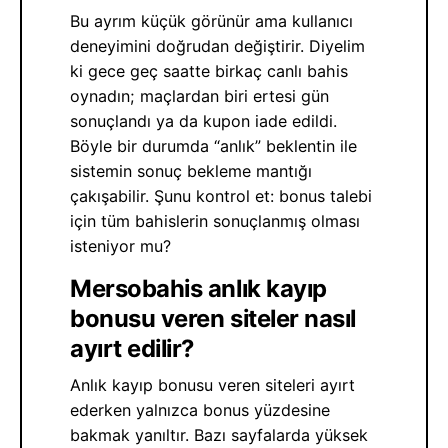
Bu ayrım küçük görünür ama kullanıcı
deneyimini doğrudan değiştirir. Diyelim
ki gece geç saatte birkaç canlı bahis
oynadın; maçlardan biri ertesi gün
sonuçlandı ya da kupon iade edildi.
Böyle bir durumda “anlık” beklentin ile
sistemin sonuç bekleme mantığı
çakışabilir. Şunu kontrol et: bonus talebi
için tüm bahislerin sonuçlanmış olması
isteniyor mu?
Mersobahis anlık kayıp
bonusu veren siteler nasıl
ayırt edilir?
Anlık kayıp bonusu veren siteleri ayırt
ederken yalnızca bonus yüzdesine
bakmak yanıltır. Bazı sayfalarda yüksek