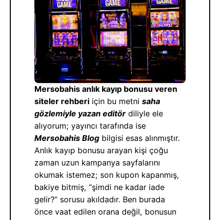
Mersobahis anlık kayıp bonusu veren
siteler rehberi
için bu metni
saha
gözlemiyle yazan editör
diliyle ele
alıyorum; yayıncı tarafında ise
Mersobahis Blog
bilgisi esas alınmıştır.
Anlık kayıp bonusu arayan kişi çoğu
zaman uzun kampanya sayfalarını
okumak istemez; son kupon kapanmış,
bakiye bitmiş, “şimdi ne kadar iade
gelir?” sorusu akıldadır. Ben burada
önce vaat edilen orana değil, bonusun