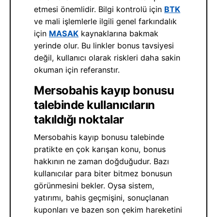
etmesi önemlidir. Bilgi kontrolü için
BTK
ve mali işlemlerle ilgili genel farkındalık
için
MASAK
kaynaklarına bakmak
yerinde olur. Bu linkler bonus tavsiyesi
değil, kullanıcı olarak riskleri daha sakin
okuman için referanstır.
Mersobahis kayıp bonusu
talebinde kullanıcıların
takıldığı noktalar
Mersobahis kayıp bonusu talebinde
pratikte en çok karışan konu, bonus
hakkının ne zaman doğduğudur. Bazı
kullanıcılar para biter bitmez bonusun
görünmesini bekler. Oysa sistem,
yatırımı, bahis geçmişini, sonuçlanan
kuponları ve bazen son çekim hareketini