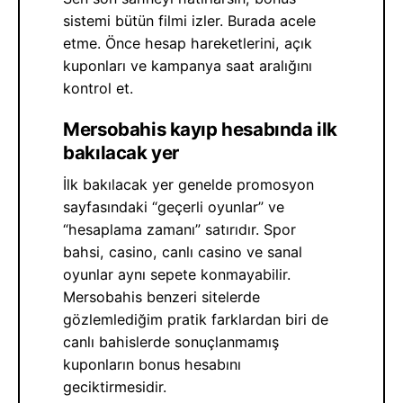
sistemi bütün filmi izler. Burada acele
etme. Önce hesap hareketlerini, açık
kuponları ve kampanya saat aralığını
kontrol et.
Mersobahis kayıp hesabında ilk
bakılacak yer
İlk bakılacak yer genelde promosyon
sayfasındaki “geçerli oyunlar” ve
“hesaplama zamanı” satırıdır. Spor
bahsi, casino, canlı casino ve sanal
oyunlar aynı sepete konmayabilir.
Mersobahis benzeri sitelerde
gözlemlediğim pratik farklardan biri de
canlı bahislerde sonuçlanmamış
kuponların bonus hesabını
geciktirmesidir.