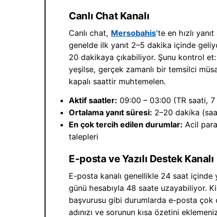
Canlı Chat Kanalı
Canlı chat,
Mersobahis
'te en hızlı yanı
genelde ilk yanıt 2–5 dakika içinde gel
20 dakikaya çıkabiliyor. Şunu kontrol et:
yeşilse, gerçek zamanlı bir temsilci müs
kapalı saattir muhtemelen.
Aktif saatler:
09:00 – 03:00 (TR saati, 7
Ortalama yanıt süresi:
2–20 dakika (saa
En çok tercih edilen durumlar:
Acil para
talepleri
E-posta ve Yazılı Destek Kanalı
E-posta kanalı genellikle 24 saat içinde 
günü hesabıyla 48 saate uzayabiliyor. Ki
başvurusu gibi durumlarda e-posta çok d
adınızı ve sorunun kısa özetini eklemeniz 