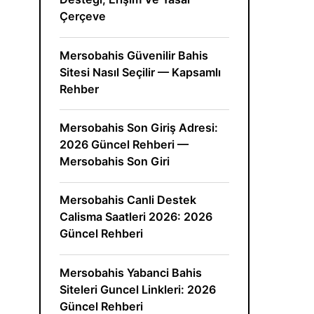
Çerçeve
Mersobahis Güvenilir Bahis
Sitesi Nasıl Seçilir — Kapsamlı
Rehber
Mersobahis Son Giriş Adresi:
2026 Güncel Rehberi —
Mersobahis Son Giri
Mersobahis Canli Destek
Calisma Saatleri 2026: 2026
Güncel Rehberi
Mersobahis Yabanci Bahis
Siteleri Guncel Linkleri: 2026
Güncel Rehberi