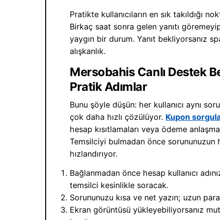
Pratikte kullanıcıların en sık takıldığı 
Birkaç saat sonra gelen yanıtı göremeyi
yaygın bir durum. Yanıt bekliyorsanız s
alışkanlık.
Mersobahis Canlı Destek Be
Pratik Adımlar
Bunu şöyle düşün: her kullanıcı aynı sor
çok daha hızlı çözülüyor.
Kupon sorgul
hesap kısıtlamaları veya ödeme anlaşmazl
Temsilciyi bulmadan önce sorununuzun ha
hızlandırıyor.
Bağlanmadan önce hesap kullanıcı adınızı
temsilci kesinlikle soracak.
Sorununuzu kısa ve net yazın; uzun para
Ekran görüntüsü yükleyebiliyorsanız mut