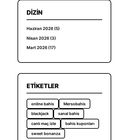
DIZIN
Haziran 2026 (5)
Nisan 2026 (3)
Mart 2026 (17)
ETIKETLER
online bahis
Mersobahis
blackjack
sanal bahis
canlı maç izle
bahis kuponları
sweet bonanza