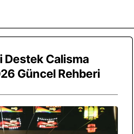
i Destek Calisma
026 Güncel Rehberi