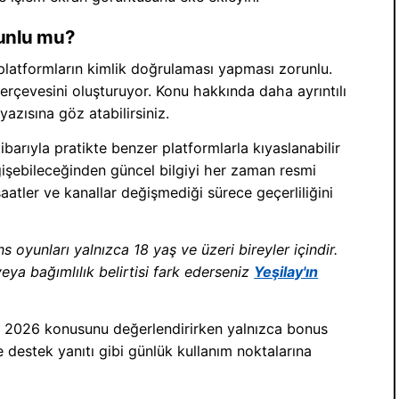
runlu mu?
platformların kimlik doğrulaması yapması zorunlu.
çerçevesini oluşturuyor. Konu hakkında daha ayrıntılı
yazısına göz atabilirsiniz.
barıyla pratikte benzer platformlarla kıyaslanabilir
ğişebileceğinden güncel bilgiyi her zaman resmi
atler ve kanallar değişmediği sürece geçerliliğini
s oyunları yalnızca 18 yaş ve üzeri bireyler içindir.
eya bağımlılık belirtisi fark ederseniz
Yeşilay'ın
i 2026 konusunu değerlendirirken yalnızca bonus
e destek yanıtı gibi günlük kullanım noktalarına