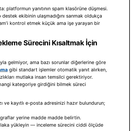
nokta: platformun yanıtının spam klasörüne düşmesi.
p destek ekibinin ulaşmadığını sanmak oldukça
pam'i kontrol etmek küçük ama işe yarayan bir
kleme Sürecini Kısaltmak İçin
uyla gelmiyor, ama bazı sorunlar diğerlerine göre
ama
gibi standart işlemler otomatik yanıt alırken,
ıkları mutlaka insan temsilci gerektiriyor.
ngi kategoriye girdiğini bilmek süreci
 ve kayıtlı e-posta adresinizi hazır bulundurun;
graflar yerine madde madde belirtin.
laka yükleyin — inceleme sürecini ciddi ölçüde