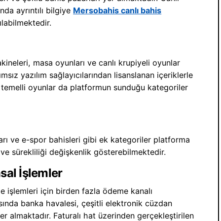
da ayrıntılı bilgiye
Mersobahis canlı bahis
labilmektedir.
neleri, masa oyunları ve canlı krupiyeli oyunlar
sız yazılım sağlayıcılarından lisanslanan içeriklerle
 temelli oyunlar da platformun sunduğu kategoriler
ı ve e-spor bahisleri gibi ek kategoriler platforma
ve sürekliliği değişkenlik gösterebilmektedir.
al İşlemler
 işlemleri için birden fazla ödeme kanalı
ında banka havalesi, çeşitli elektronik cüzdan
r almaktadır. Faturalı hat üzerinden gerçekleştirilen