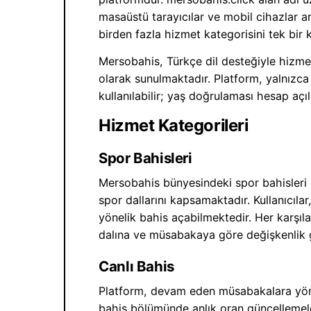
masaüstü tarayıcılar ve mobil cihazlar ar
birden fazla hizmet kategorisini tek bir k
Mersobahis, Türkçe dil desteğiyle hizme
olarak sunulmaktadır. Platform, yalnızca
kullanılabilir; yaş doğrulaması hesap açıl
Hizmet Kategorileri
Spor Bahisleri
Mersobahis bünyesindeki spor bahisleri 
spor dallarını kapsamaktadır. Kullanıcıla
yönelik bahis açabilmektedir. Her karşıl
dalına ve müsabakaya göre değişkenlik 
Canlı Bahis
Platform, devam eden müsabakalara yönel
bahis bölümünde anlık oran güncellemeler