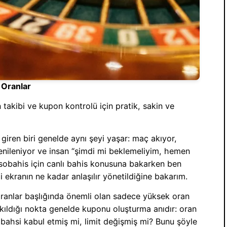
 Oranlar
 takibi ve kupon kontrolü için pratik, sakin ve
 giren biri genelde aynı şeyi yaşar: maç akıyor,
yenileniyor ve insan “şimdi mi beklemeliyim, hemen
rsobahis için canlı bahis konusuna bakarken ben
 ekranın ne kadar anlaşılır yönetildiğine bakarım.
oranlar başlığında önemli olan sadece yüksek oran
takıldığı nokta genelde kuponu oluşturma anıdır: oran
bahsi kabul etmiş mi, limit değişmiş mi? Bunu şöyle