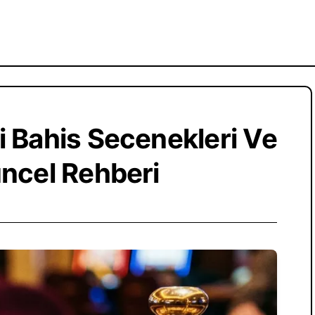
 Bahis Secenekleri Ve
ncel Rehberi