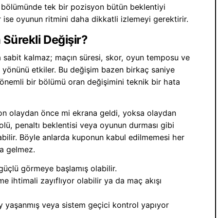
 bölümünde tek bir pozisyon bütün beklentiyi
 ise oyunun ritmini daha dikkatli izlemeyi gerektirir.
Sürekli Değişir?
da sabit kalmaz; maçın süresi, skor, oyun temposu ve
 yönünü etkiler. Bu değişim bazen birkaç saniye
n önemli bir bölümü oran değişimini teknik bir hata
son olaydan önce mi ekrana geldi, yoksa olaydan
rolü, penaltı beklentisi veya oyunun durması gibi
nabilir. Böyle anlarda kuponun kabul edilmemesi her
na gelmez.
güçlü görmeye başlamış olabilir.
 ihtimali zayıflıyor olabilir ya da maç akışı
y yaşanmış veya sistem geçici kontrol yapıyor