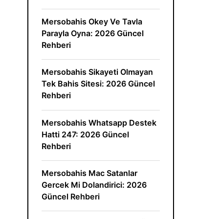
Mersobahis Okey Ve Tavla
Parayla Oyna: 2026 Güncel
Rehberi
Mersobahis Sikayeti Olmayan
Tek Bahis Sitesi: 2026 Güncel
Rehberi
Mersobahis Whatsapp Destek
Hatti 247: 2026 Güncel
Rehberi
Mersobahis Mac Satanlar
Gercek Mi Dolandirici: 2026
Güncel Rehberi