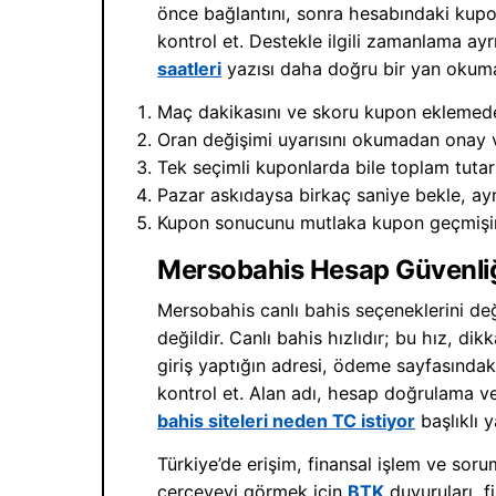
önce bağlantını, sonra hesabındaki kup
kontrol et. Destekle ilgili zamanlama ayrı
saatleri
yazısı daha doğru bir yan okuma
Maç dakikasını ve skoru kupon eklemede
Oran değişimi uyarısını okumadan onay 
Tek seçimli kuponlarda bile toplam tutar
Pazar askıdaysa birkaç saniye bekle, ayn
Kupon sonucunu mutlaka kupon geçmişi
Mersobahis Hesap Güvenliğ
Mersobahis canlı bahis seçeneklerini de
değildir. Canlı bahis hızlıdır; bu hız, dikk
giriş yaptığın adresi, ödeme sayfasındaki
kontrol et. Alan adı, hesap doğrulama ve 
bahis siteleri neden TC istiyor
başlıklı y
Türkiye’de erişim, finansal işlem ve soru
çerçeveyi görmek için
BTK
duyuruları, f