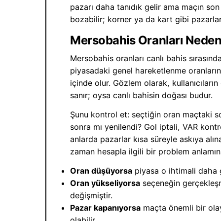
pazarı daha tanıdık gelir ama maçın son
bozabilir; korner ya da kart gibi pazarlar
Mersobahis Oranları Neden 
Mersobahis oranları canlı bahis sırasın
piyasadaki genel hareketlenme oranların
içinde olur. Gözlem olarak, kullanıcıları
sanır; oysa canlı bahisin doğası budur.
Şunu kontrol et: seçtiğin oran maçtaki 
sonra mı yenilendi? Gol iptali, VAR kont
anlarda pazarlar kısa süreyle askıya alı
zaman hesapla ilgili bir problem anlamı
Oran düşüyorsa
piyasa o ihtimali daha 
Oran yükseliyorsa
seçeneğin gerçekleşme
değişmiştir.
Pazar kapanıyorsa
maçta önemli bir ola
olabilir.