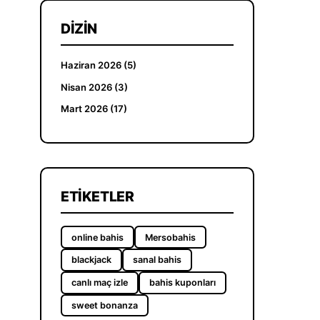
DIZIN
Haziran 2026 (5)
Nisan 2026 (3)
Mart 2026 (17)
ETIKETLER
online bahis
Mersobahis
blackjack
sanal bahis
canlı maç izle
bahis kuponları
sweet bonanza