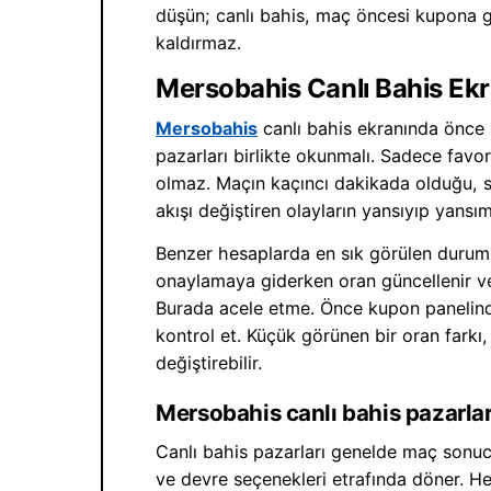
düşün; canlı bahis, maç öncesi kupona 
kaldırmaz.
Mersobahis Canlı Bahis Ekra
Mersobahis
canlı bahis ekranında önce s
pazarları birlikte okunmalı. Sadece fav
olmaz. Maçın kaçıncı dakikada olduğu, sk
akışı değiştiren olayların yansıyıp yansım
Benzer hesaplarda en sık görülen durum ş
onaylamaya giderken oran güncellenir ve
Burada acele etme. Önce kupon panelinde
kontrol et. Küçük görünen bir oran farkı
değiştirebilir.
Mersobahis canlı bahis pazarlar
Canlı bahis pazarları genelde maç sonucu
ve devre seçenekleri etrafında döner. He