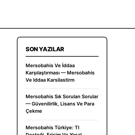
SON YAZILAR
Mersobahis Ve İddaa
Karşılaştırması — Mersobahis
Ve Iddaa Karsilastirm
Mersobahis Sık Sorulan Sorular
— Güvenilirlik, Lisans Ve Para
Çekme
Mersobahis Türkiye: Tl
Desteği, Erişim Ve Yasal