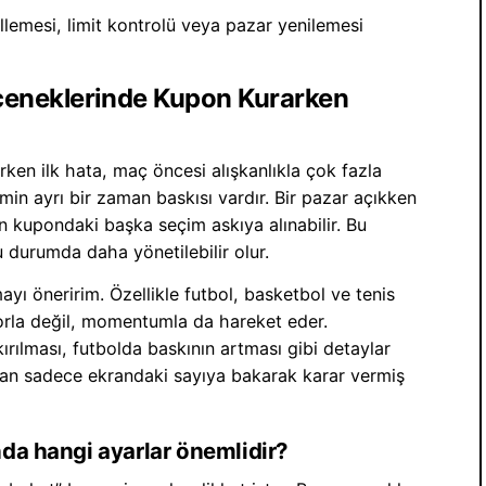
lemesi, limit kontrolü veya pazar yenilemesi
çeneklerinde Kupon Kurarken
ken ilk hata, maç öncesi alışkanlıkla çok fazla
min ayrı bir zaman baskısı vardır. Bir pazar açıkken
en kupondaki başka seçim askıya alınabilir. Bu
durumda daha yönetilebilir olur.
yı öneririm. Özellikle futbol, basketbol ve tenis
orla değil, momentumla da hareket eder.
kırılması, futbolda baskının artması gibi detaylar
yorsan sadece ekrandaki sayıya bakarak karar vermiş
da hangi ayarlar önemlidir?