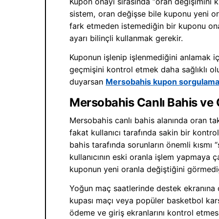
Kupon onayı sırasında “oran değişimini ka
sistem, oran değişse bile kuponu yeni or
fark etmeden istemediğin bir kuponu ona
ayarı bilinçli kullanmak gerekir.
Kuponun işlenip işlenmediğini anlamak i
geçmişini kontrol etmek daha sağlıklı olu
duyarsan
Mersobahis kupon sorgulama 
Mersobahis Canlı Bahis ve 
Mersobahis canlı bahis alanında oran tak
fakat kullanıcı tarafında sakin bir kontr
bahis tarafında sorunların önemli kısmı 
kullanıcının eski oranla işlem yapmaya ç
kuponun yeni oranla değiştiğini görmediğ
Yoğun maç saatlerinde destek ekranına da
kupası maçı veya popüler basketbol karşı
ödeme ve giriş ekranlarını kontrol etmesi