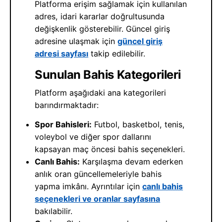
Platforma erişim sağlamak için kullanılan
adres, idari kararlar doğrultusunda
değişkenlik gösterebilir. Güncel giriş
adresine ulaşmak için
güncel giriş
adresi sayfası
takip edilebilir.
Sunulan Bahis Kategorileri
Platform aşağıdaki ana kategorileri
barındırmaktadır:
Spor Bahisleri:
Futbol, basketbol, tenis,
voleybol ve diğer spor dallarını
kapsayan maç öncesi bahis seçenekleri.
Canlı Bahis:
Karşılaşma devam ederken
anlık oran güncellemeleriyle bahis
yapma imkânı. Ayrıntılar için
canlı bahis
seçenekleri ve oranlar sayfasına
bakılabilir.