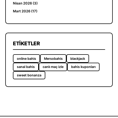
Nisan 2026 (3)
Mart 2026 (17)
ETIKETLER
online bahis
Mersobahis
blackjack
sanal bahis
canlı maç izle
bahis kuponları
sweet bonanza