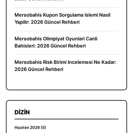
Mersobahis Kupon Sorgulama Islemi Nasil
Yapilir: 2026 Güncel Rehberi
Mersobahis Olimpiyat Oyunlari Canli
Bahisleri: 2026 Güncel Rehberi
Mersobahis Risk Birimi Incelemesi Ne Kadar:
2026 Güncel Rehberi
DIZIN
Haziran 2026 (5)