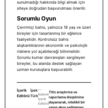
sunulmadığı hakkında bilgi almak için
siteye doğrudan başvurulması önerilir.
Sorumlu Oyun
Çevrimiçi bahis, yalnızca 18 yaş ve üzeri
bireyler için tasarlanmış bir eğlence
faaliyetidir. Kontrolsüz bahis
alışkanlıklarının ekonomik ve psikolojik
risklere yol açabileceği bilinmelidir.
Sorunlu kumar davranışları sergileyen
bireyler, bu alanda destek sağlayan
uzman kuruluşlara başvurabilir.
İçerik
İpek
—
Titiz araştırma ve
Kıdemli
Editörü:
Türk
raporlama disiplinine
İçerik
dayanarak, nitelikli bir
Editörü
yayın akışı sağlamayı