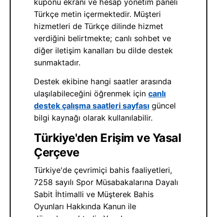
kuponu ekranı ve hesap yönetim paneli
Türkçe metin içermektedir. Müşteri
hizmetleri de Türkçe dilinde hizmet
verdiğini belirtmekte; canlı sohbet ve
diğer iletişim kanalları bu dilde destek
sunmaktadır.
Destek ekibine hangi saatler arasında
ulaşılabileceğini öğrenmek için
canlı
destek çalışma saatleri sayfası
güncel
bilgi kaynağı olarak kullanılabilir.
Türkiye'den Erişim ve Yasal
Çerçeve
Türkiye'de çevrimiçi bahis faaliyetleri,
7258 sayılı Spor Müsabakalarına Dayalı
Sabit İhtimalli ve Müşterek Bahis
Oyunları Hakkında Kanun ile