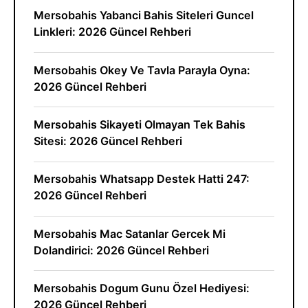
Mersobahis Yabanci Bahis Siteleri Guncel
Linkleri: 2026 Güncel Rehberi
Mersobahis Okey Ve Tavla Parayla Oyna:
2026 Güncel Rehberi
Mersobahis Sikayeti Olmayan Tek Bahis
Sitesi: 2026 Güncel Rehberi
Mersobahis Whatsapp Destek Hatti 247:
2026 Güncel Rehberi
Mersobahis Mac Satanlar Gercek Mi
Dolandirici: 2026 Güncel Rehberi
Mersobahis Dogum Gunu Özel Hediyesi:
2026 Güncel Rehberi