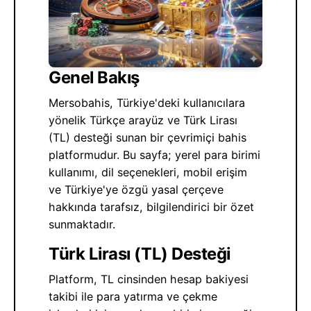
Genel Bakış
Mersobahis, Türkiye'deki kullanıcılara
yönelik Türkçe arayüz ve Türk Lirası
(TL) desteği sunan bir çevrimiçi bahis
platformudur. Bu sayfa; yerel para birimi
kullanımı, dil seçenekleri, mobil erişim
ve Türkiye'ye özgü yasal çerçeve
hakkında tarafsız, bilgilendirici bir özet
sunmaktadır.
Türk Lirası (TL) Desteği
Platform, TL cinsinden hesap bakiyesi
takibi ile para yatırma ve çekme