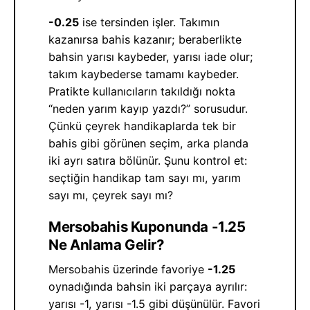
-0.25
ise tersinden işler. Takımın
kazanırsa bahis kazanır; beraberlikte
bahsin yarısı kaybeder, yarısı iade olur;
takım kaybederse tamamı kaybeder.
Pratikte kullanıcıların takıldığı nokta
“neden yarım kayıp yazdı?” sorusudur.
Çünkü çeyrek handikaplarda tek bir
bahis gibi görünen seçim, arka planda
iki ayrı satıra bölünür. Şunu kontrol et:
seçtiğin handikap tam sayı mı, yarım
sayı mı, çeyrek sayı mı?
Mersobahis Kuponunda -1.25
Ne Anlama Gelir?
Mersobahis üzerinde favoriye
-1.25
oynadığında bahsin iki parçaya ayrılır:
yarısı -1, yarısı -1.5 gibi düşünülür. Favori