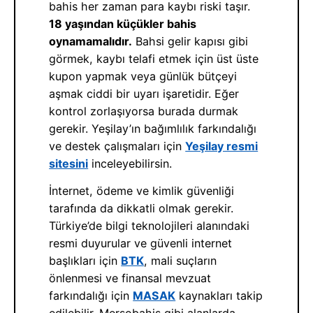
bahis her zaman para kaybı riski taşır.
18 yaşından küçükler bahis
oynamamalıdır.
Bahsi gelir kapısı gibi
görmek, kaybı telafi etmek için üst üste
kupon yapmak veya günlük bütçeyi
aşmak ciddi bir uyarı işaretidir. Eğer
kontrol zorlaşıyorsa burada durmak
gerekir. Yeşilay’ın bağımlılık farkındalığı
ve destek çalışmaları için
Yeşilay resmi
sitesini
inceleyebilirsin.
İnternet, ödeme ve kimlik güvenliği
tarafında da dikkatli olmak gerekir.
Türkiye’de bilgi teknolojileri alanındaki
resmi duyurular ve güvenli internet
başlıkları için
BTK
, mali suçların
önlenmesi ve finansal mevzuat
farkındalığı için
MASAK
kaynakları takip