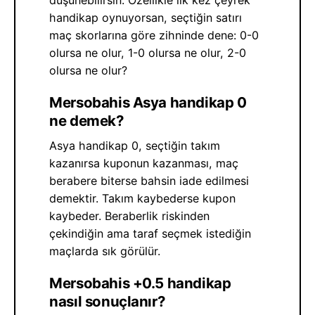
düşünebilirsin. Özellikle ilk kez çeyrek
handikap oynuyorsan, seçtiğin satırı
maç skorlarına göre zihninde dene: 0-0
olursa ne olur, 1-0 olursa ne olur, 2-0
olursa ne olur?
Mersobahis Asya handikap 0
ne demek?
Asya handikap 0, seçtiğin takım
kazanırsa kuponun kazanması, maç
berabere biterse bahsin iade edilmesi
demektir. Takım kaybederse kupon
kaybeder. Beraberlik riskinden
çekindiğin ama taraf seçmek istediğin
maçlarda sık görülür.
Mersobahis +0.5 handikap
nasıl sonuçlanır?