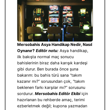
Mersobahis Asya Handikap Nedir, Nasıl
Oynanır?
Editör notu:
Asya handikap,
ilk bakışta normal maç sonucu
bahislerinin biraz daha karışık kardeşi
gibi durur. Ben burada önce şuna
bakarım: bu bahis türü sana “takım
kazanır mı?” sorusundan çok, “takım
beklenen farkı karşılar mı?” sorusunu
sordurur.
Mersobahis Editör Ekibi
için
hazırlanan bu rehberde amaç, terimi
ezberletmek değil; kupona yazmadan