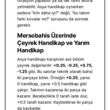
rotasyon yapabilir ya da tek farklı skorla
yetinebilir. Asya handikap oynarken
sadece “kim daha iyi?” değil, “bu takım
farkı kovalar mı?” sorusunu da sormak
gerekir.
Mersobahis Üzerinde
Çeyrek Handikap ve Yarım
Handikap
Asya handikapı karıştıran asıl bölüm
çeyrek değerlerdir:
+0.25, -0.25, +0.75,
-1.25
gibi. Bu satırlar teknik olarak bahsi
iki parçaya böler. Örneğin
+0.25
, yarısı
0 handikap, yarısı +0.5 handikap gibi
çalışır. Takımın kazanırsa iki parça da
kazanır. Beraberlikte 0 tarafı iade olur,
+0.5 tarafı kazanır. Kaybederse iki parça
da kaybeder.