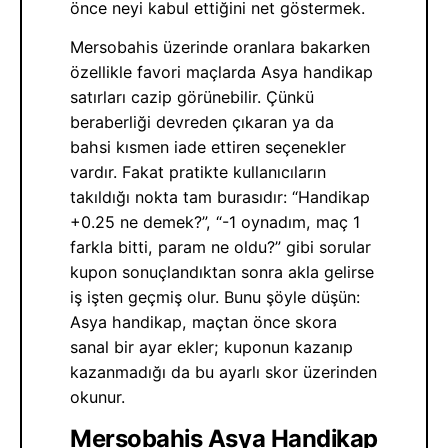
önce neyi kabul ettiğini net göstermek.
Mersobahis üzerinde oranlara bakarken
özellikle favori maçlarda Asya handikap
satırları cazip görünebilir. Çünkü
beraberliği devreden çıkaran ya da
bahsi kısmen iade ettiren seçenekler
vardır. Fakat pratikte kullanıcıların
takıldığı nokta tam burasıdır: “Handikap
+0.25 ne demek?”, “-1 oynadım, maç 1
farkla bitti, param ne oldu?” gibi sorular
kupon sonuçlandıktan sonra akla gelirse
iş işten geçmiş olur. Bunu şöyle düşün:
Asya handikap, maçtan önce skora
sanal bir ayar ekler; kuponun kazanıp
kazanmadığı da bu ayarlı skor üzerinden
okunur.
Mersobahis Asya Handikap