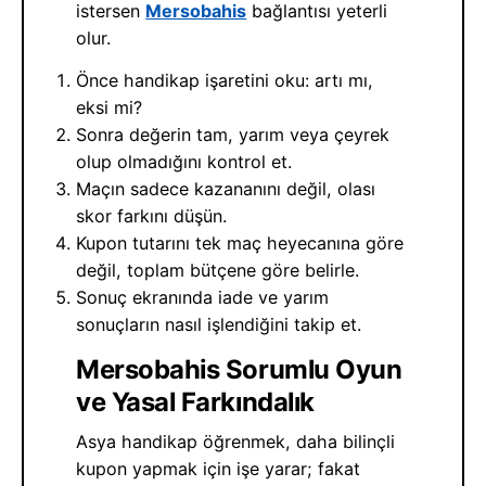
istersen
Mersobahis
bağlantısı yeterli
olur.
Önce handikap işaretini oku: artı mı,
eksi mi?
Sonra değerin tam, yarım veya çeyrek
olup olmadığını kontrol et.
Maçın sadece kazananını değil, olası
skor farkını düşün.
Kupon tutarını tek maç heyecanına göre
değil, toplam bütçene göre belirle.
Sonuç ekranında iade ve yarım
sonuçların nasıl işlendiğini takip et.
Mersobahis Sorumlu Oyun
ve Yasal Farkındalık
Asya handikap öğrenmek, daha bilinçli
kupon yapmak için işe yarar; fakat