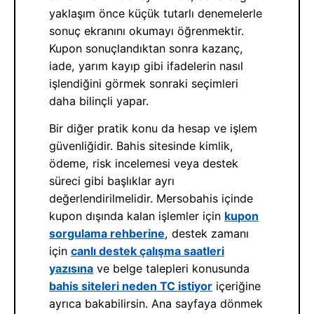
yaklaşım önce küçük tutarlı denemelerle
sonuç ekranını okumayı öğrenmektir.
Kupon sonuçlandıktan sonra kazanç,
iade, yarım kayıp gibi ifadelerin nasıl
işlendiğini görmek sonraki seçimleri
daha bilinçli yapar.
Bir diğer pratik konu da hesap ve işlem
güvenliğidir. Bahis sitesinde kimlik,
ödeme, risk incelemesi veya destek
süreci gibi başlıklar ayrı
değerlendirilmelidir. Mersobahis içinde
kupon dışında kalan işlemler için
kupon
sorgulama rehberine
, destek zamanı
için
canlı destek çalışma saatleri
yazısına
ve belge talepleri konusunda
bahis siteleri neden TC istiyor
içeriğine
ayrıca bakabilirsin. Ana sayfaya dönmek