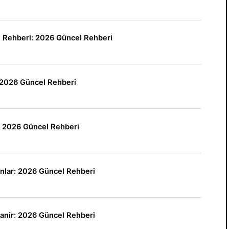
e Rehberi: 2026 Güncel Rehberi
 2026 Güncel Rehberi
r: 2026 Güncel Rehberi
nlar: 2026 Güncel Rehberi
anir: 2026 Güncel Rehberi