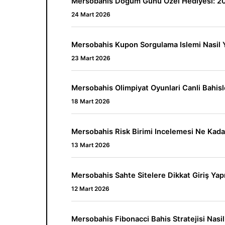
Mersobahis Dogum Gunu Özel Hediyesi: 2
24 Mart 2026
Mersobahis Kupon Sorgulama Islemi Nasil Y
23 Mart 2026
Mersobahis Olimpiyat Oyunlari Canli Bahis
18 Mart 2026
Mersobahis Risk Birimi Incelemesi Ne Kad
13 Mart 2026
Mersobahis Sahte Sitelere Dikkat Giriş Ya
12 Mart 2026
Mersobahis Fibonacci Bahis Stratejisi Nasi