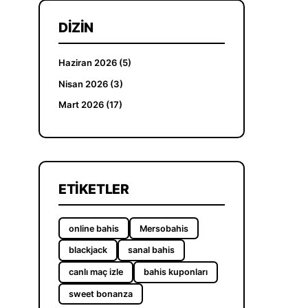
DIZIN
Haziran 2026 (5)
Nisan 2026 (3)
Mart 2026 (17)
ETIKETLER
online bahis
Mersobahis
blackjack
sanal bahis
canlı maç izle
bahis kuponları
sweet bonanza