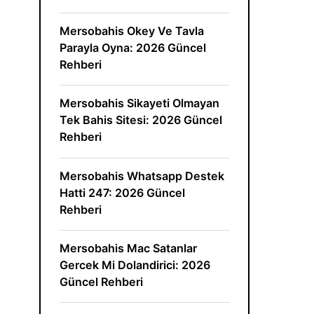
Mersobahis Okey Ve Tavla
Parayla Oyna: 2026 Güncel
Rehberi
Mersobahis Sikayeti Olmayan
Tek Bahis Sitesi: 2026 Güncel
Rehberi
Mersobahis Whatsapp Destek
Hatti 247: 2026 Güncel
Rehberi
Mersobahis Mac Satanlar
Gercek Mi Dolandirici: 2026
Güncel Rehberi