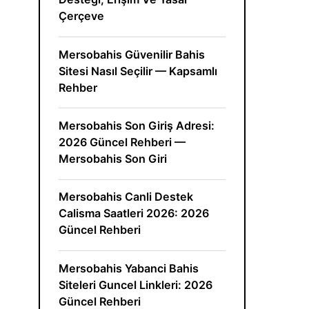
Çerçeve
Mersobahis Güvenilir Bahis
Sitesi Nasıl Seçilir — Kapsamlı
Rehber
Mersobahis Son Giriş Adresi:
2026 Güncel Rehberi —
Mersobahis Son Giri
Mersobahis Canli Destek
Calisma Saatleri 2026: 2026
Güncel Rehberi
Mersobahis Yabanci Bahis
Siteleri Guncel Linkleri: 2026
Güncel Rehberi