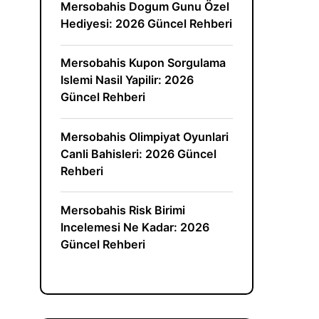
Mersobahis Dogum Gunu Özel
Hediyesi: 2026 Güncel Rehberi
Mersobahis Kupon Sorgulama
Islemi Nasil Yapilir: 2026
Güncel Rehberi
Mersobahis Olimpiyat Oyunlari
Canli Bahisleri: 2026 Güncel
Rehberi
Mersobahis Risk Birimi
Incelemesi Ne Kadar: 2026
Güncel Rehberi