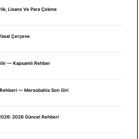
rlik, Lisans Ve Para Çekme
 Yasal Çerçeve
çilir — Kapsamlı Rehber
 Rehberi — Mersobahis Son Giri
 2026: 2026 Güncel Rehberi